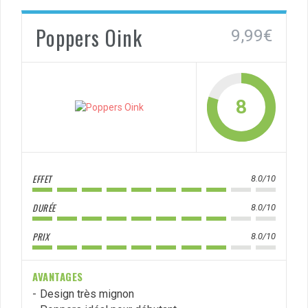
Poppers Oink
9,99€
8
EFFET
8.0/10
DURÉE
8.0/10
PRIX
8.0/10
AVANTAGES
Design très mignon