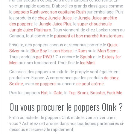
Par conséquent ce poppers a de multiples concurrents. En
voici un rapide aperçu. D’abord les grands classiques comme
le
poppers Rush avec son capitaine Rush
sur emballage. Puis
les produits de
chez Jungle Juice
, le
Jungle Juice ancêtre
des poppers
, le
Jungle Juice Plus
, le
super chouchou le
Jungle Juice Platinum
. Tous viennent de chez Lockerroom au
Canada, tout comme le
puissant et bon marché Amsterdam
.
Ensuite, des poppers connus et reconnus comme le
Quick
Silver
ou le
Blue Boy,
le
Iron Horse
, le
Ram
ou le
Man Scent
.
Tous produits
par PWD
! Ou encore le
Spunk
et le
Extasy for
Men
au nom transparent. Pour finir le
Ice Mint
.
Cocorico, des poppers au nitrite de propyle sont également
produits en France. A commencer par les produits
de chez
Sexline
, avec
ce poppers
ou encore
ce petit arôme
.
Puis les poppers
Hot
, le
Gate
, le
Trip
,
Bronx
,
Booster
,
Fuck Me
Ou vous procurer le poppers Oink ?
Enfin ou acheter le poppers Oink et de le voir arriver chez
vous ? Achetez cet arôme dans nos boutiques partenaires ci-
dessous et recevez le rapidement.