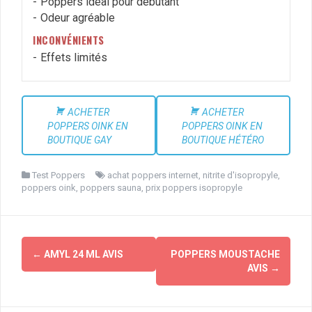
Poppers idéal pour débutant
Odeur agréable
INCONVÉNIENTS
Effets limités
ACHETER
ACHETER
POPPERS OINK EN
POPPERS OINK EN
BOUTIQUE GAY
BOUTIQUE HÉTÉRO
Test Poppers
achat poppers internet
,
nitrite d'isopropyle
,
poppers oink
,
poppers sauna
,
prix poppers isopropyle
Navigation
←
AMYL 24 ML AVIS
POPPERS MOUSTACHE
d'article
AVIS
→