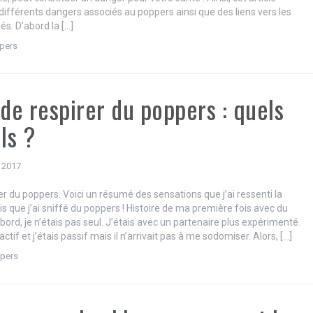
différents dangers associés au poppers ainsi que des liens vers les
iés. D’abord la […]
pers
 de respirer du poppers : quels
ils ?
 2017
er du poppers. Voici un résumé des sensations que j’ai ressenti la
s que j’ai sniffé du poppers ! Histoire de ma première fois avec du
ord, je n’étais pas seul. J’étais avec un partenaire plus expérimenté.
t actif et j’étais passif mais il n’arrivait pas à me sodomiser. Alors, […]
pers