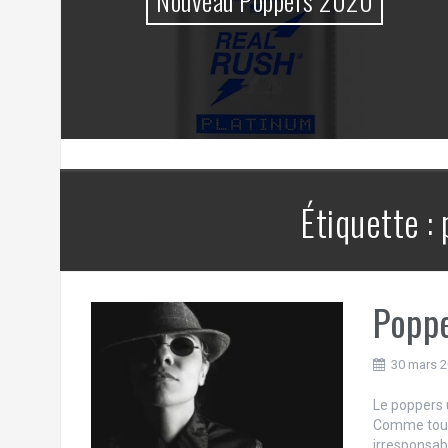
?
Nouveau Poppers 2020
Étiquette :
Popp
30 mars 
Le poppers 
Comme tout 
irresponsabl