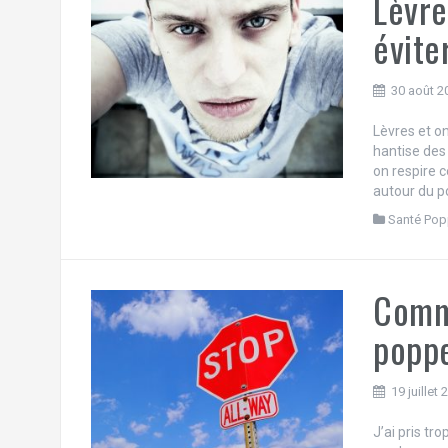
Lèvre
évite
30 août 2
Lèvres et on
hantise de
on respire 
autour du p
Santé Pop
Comme
poppe
19 juillet
J’ai pris t