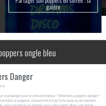
Partager son poppers en soirée : la
galère
poppers ongle bleu
ers Danger
2019
un vrai danger pour le consommateur ? Attention, poppers danger !
produit, le poppers, consommé à trop forte dose ou de manière
e, peut constituer un danger pour votre santé ! Ainsi, cet article