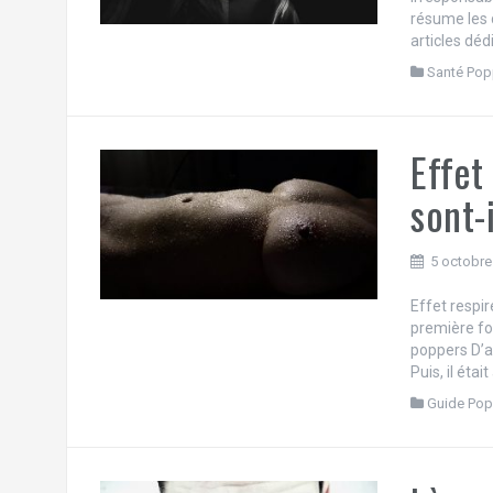
résume les 
articles déd
Santé Pop
Effet
sont-
5 octobre
Effet respir
première foi
poppers D’ab
Puis, il étai
Guide Pop