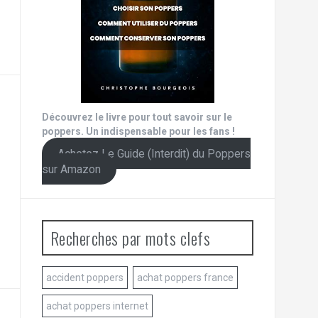
Découvrez le livre pour tout savoir sur le
poppers. Un indispensable pour les fans !
Achetez Le Guide (Interdit) du Poppers
sur Amazon
Recherches par mots clefs
accident poppers
achat poppers france
achat poppers internet