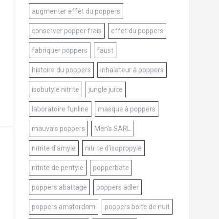
augmenter effet du poppers
conserver popper frais
effet du poppers
fabriquer poppers
faust
histoire du poppers
inhalateur à poppers
isobutyle nitrite
jungle juice
laboratoire funline
masque à poppers
mauvais poppers
Men's SARL
nitrite d'amyle
nitrite d'isopropyle
nitrite de pentyle
popperbate
poppers abattage
poppers adler
poppers amsterdam
poppers boite de nuit