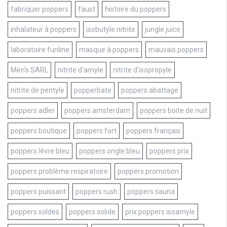
fabriquer poppers
faust
histoire du poppers
inhalateur à poppers
isobutyle nitrite
jungle juice
laboratoire funline
masque à poppers
mauvais poppers
Men's SARL
nitrite d'amyle
nitrite d'isopropyle
nitrite de pentyle
popperbate
poppers abattage
poppers adler
poppers amsterdam
poppers boite de nuit
poppers boutique
poppers fort
poppers français
poppers lèvre bleu
poppers ongle bleu
poppers prix
poppers problème respiratoire
poppers promotion
poppers puissant
poppers rush
poppers sauna
poppers soldes
poppers solide
prix poppers isoamyle