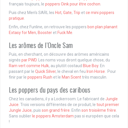
français toujours, le
poppers Oink pour être cochon
.
Puis chez Men’s SARL les
Hot
,
Gate
,
Trip
et
ce mini poppers
pratique
.
Enfin, chez Funline, on retrouve les poppers
bon plan planant
Extasy for Men
,
Booster
et
Fuck Me
.
Les arômes de l’Oncle Sam
Puis, en cherchant, on découvre des arômes américains
signés
par PWD
. Les noms vous diront quelque chose, du
Ram vert comme Hulk
, au plutôt costaud
Blue Boy
. En
passant par le
Quick Silver
, le cheval en feu
Iron Horse
. Pour
finir par le
poppers Rush
et le
Man Scent
très masculin.
Les poppers du pays des caribous
Chez les canadiens, il y a Lockerroom. Le fabricant de
Jungle
Juice.
Trois versions différentes de ce produit, le
tout premier
Jungle Juice
, puis
son grand frère
. Enfin
son troisième frère
.
Sans oublier
le poppers Amsterdam
pas si européen que cela
!