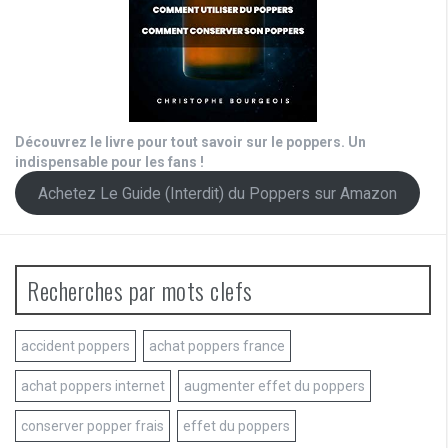
Découvrez le livre pour tout savoir sur le poppers. Un
indispensable pour les fans !
Achetez Le Guide (Interdit) du Poppers sur Amazon
Recherches par mots clefs
accident poppers
achat poppers france
achat poppers internet
augmenter effet du poppers
conserver popper frais
effet du poppers