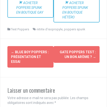
ACHETER
ACHETER
POPPERS SPUNK
POPPERS SPUNK
EN BOUTIQUE GAY
EN BOUTIQUE
HÉTÉRO
Test Poppers
nitrite d'isopropyle
,
poppers spunk
Navigation
←
BLUE BOY POPPERS :
GATE POPPERS TEST :
d'article
PRÉSENTATION ET
UN BON ARÔME ?
→
ESSAI
Laisser un commentaire
Votre adresse e-mail ne sera pas publiée.
Les champs
obligatoires sont indiqués avec
*