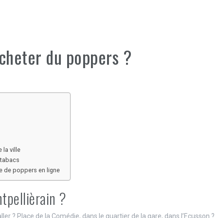
acheter du poppers ?
la ville
s tabacs
e de poppers en ligne
tpellièrain ?
ller ? Place de la Comédie, dans le quartier de la gare, dans l’Ecusson ?