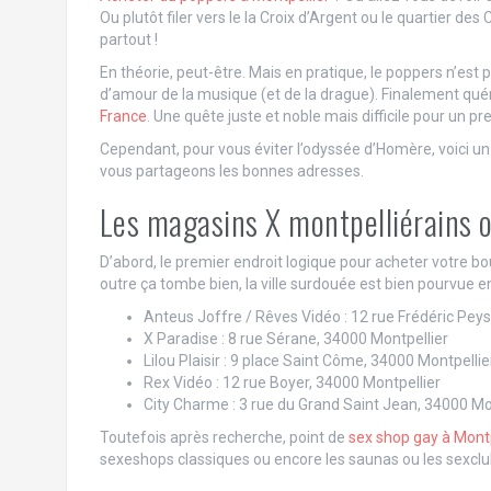
Ou plutôt filer vers le la Croix d’Argent ou le quartier de
partout !
En théorie, peut-être. Mais en pratique, le poppers n’est
d’amour de la musique (et de la drague). Finalement qué
France
. Une quête juste et noble mais difficile pour un pre
Cependant, pour vous éviter l’odyssée d’Homère, voici u
vous partageons les bonnes adresses.
Les magasins X montpelliérains 
D’abord, le premier endroit logique pour acheter votre bo
outre ça tombe bien, la ville surdouée est bien pourvue en
Anteus Joffre / Rêves Vidéo : 12 rue Frédéric Pey
X Paradise : 8 rue Sérane, 34000 Montpellier
Lilou Plaisir : 9 place Saint Côme, 34000 Montpellie
Rex Vidéo : 12 rue Boyer, 34000 Montpellier
City Charme : 3 rue du Grand Saint Jean, 34000 Mo
Toutefois après recherche, point de
sex shop gay à Montp
sexeshops classiques ou encore les saunas ou les sexclu