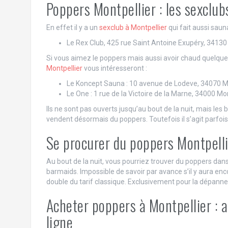
Poppers Montpellier : les sexclub
En effet il y a un
sexclub à Montpellier
qui fait aussi saun
Le Rex Club, 425 rue Saint Antoine Exupéry, 3413
Si vous aimez le poppers mais aussi avoir chaud quelque
Montpellier
vous intéresseront :
Le Koncept Sauna : 10 avenue de Lodeve, 34070 Mo
Le One : 1 rue de la Victoire de la Marne, 34000 Mon
Ils ne sont pas ouverts jusqu’au bout de la nuit, mais les b
vendent désormais du poppers. Toutefois il s’agit parfois
Se procurer du poppers Montpellie
Au bout de la nuit, vous pourriez trouver du poppers dan
barmaids. Impossible de savoir par avance s’il y aura enc
double du tarif classique. Exclusivement pour la dépanne 
Acheter poppers à Montpellier : 
ligne