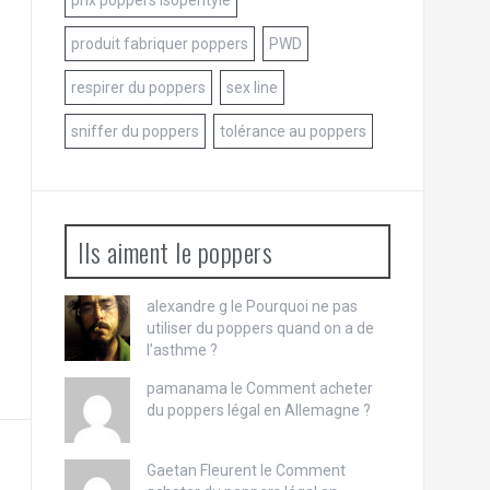
prix poppers isopentyle
produit fabriquer poppers
PWD
respirer du poppers
sex line
sniffer du poppers
tolérance au poppers
Ils aiment le poppers
alexandre g le
Pourquoi ne pas
utiliser du poppers quand on a de
l’asthme ?
pamanama le
Comment acheter
du poppers légal en Allemagne ?
Gaetan Fleurent le
Comment