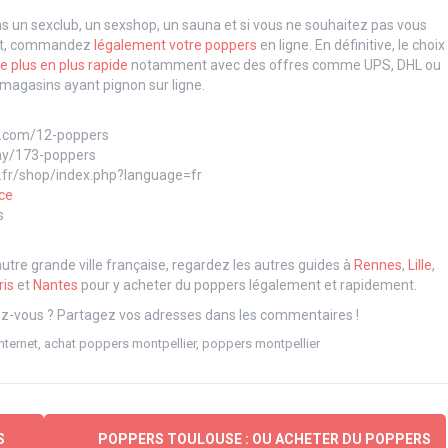
ns un sexclub, un sexshop, un sauna et si vous ne souhaitez pas vous
nuit, commandez
légalement votre poppers
en ligne. En définitive, le choix
e plus en plus rapide
notamment avec des offres comme UPS, DHL ou
e magasins ayant pignon sur ligne.
e.com/12-poppers
gay/173-poppers
.fr/shop/index.php?language=fr
ce
s
autre grande ville française, regardez les autres guides à
Rennes
,
Lille
,
ris
et
Nantes
pour y acheter du poppers légalement et rapidement.
lez-vous ? Partagez vos adresses dans les commentaires !
nternet
,
achat poppers montpellier
,
poppers montpellier
S
POPPERS TOULOUSE : OU ACHETER DU POPPERS