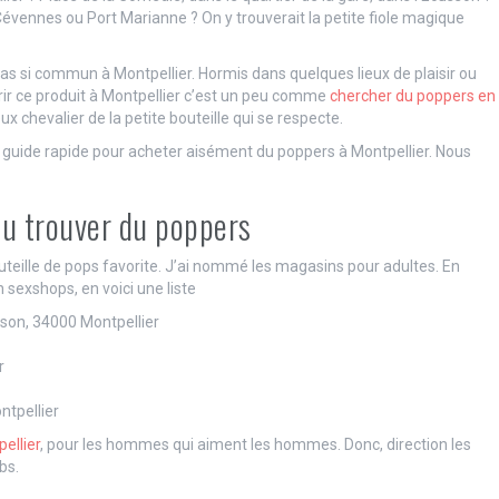
s Cévennes ou Port Marianne ? On y trouverait la petite fiole magique
 pas si commun à Montpellier. Hormis dans quelques lieux de plaisir ou
rir ce produit à Montpellier c’est un peu comme
chercher du poppers en
ux chevalier de la petite bouteille qui se respecte.
n guide rapide pour acheter aisément du poppers à Montpellier. Nous
ou trouver du poppers
uteille de pops favorite. J’ai nommé les magasins pour adultes. En
 sexshops, en voici une liste
sson, 34000 Montpellier
r
ntpellier
ellier
, pour les hommes qui aiment les hommes. Donc, direction les
bs.