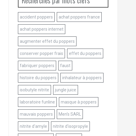
Recherches par mots clefs
accident poppers
achat poppers france
achat poppers internet
augmenter effet du poppers
conserver popper frais
effet du poppers
fabriquer poppers
faust
histoire du poppers
inhalateur à poppers
isobutyle nitrite
jungle juice
laboratoire funline
masque à poppers
mauvais poppers
Men's SARL
nitrite d'amyle
nitrite d'isopropyle