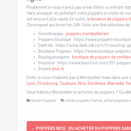
Finalement si vous n’avez pas envie d’être vu entrant da
faire arnaquer en achetant votre poppers en boite de 
est souvent plus vaste. En outre, la
livraison de poppers d
Chronopost qui livrent en 24h. Voici une fine sélection d
Sexeshopgay :
poppers montpellierain
Poppers Boutique : https://www.poppers-boutiqu
Dark Ink : https://www.dark-ink.com/fr/sexshop-
Boutique Poppers : https://www.boutique-poppers
Boutiquecoquine :
boutique de poppers de confian
Boystore : https://www.boystore.com/201-popper
Encore
plus ici
Enfin, si vous n’habitez pas à Montpellier mais dans une 
Lyon
,
Strasbourg
,
Toulouse
,
Nice
,
Bordeaux
,
Marseille
,
Pa
Vous habitez Montpellier et achetez du poppers ? Ou al
Guide Poppers
achat poppers france
,
achat poppers i
Navigation
←
POPPERS NICE : OU ACHETER DU POPPERS SAN