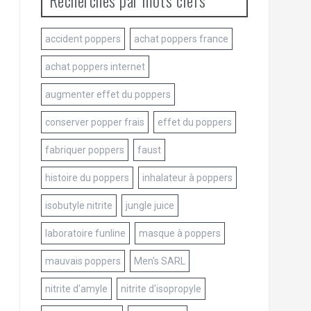
Recherches par mots clefs
accident poppers
achat poppers france
achat poppers internet
augmenter effet du poppers
conserver popper frais
effet du poppers
fabriquer poppers
faust
histoire du poppers
inhalateur à poppers
isobutyle nitrite
jungle juice
laboratoire funline
masque à poppers
mauvais poppers
Men's SARL
nitrite d'amyle
nitrite d'isopropyle