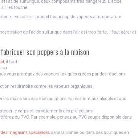
e et l’acide sulfurique, deux composants très dangereux. L’acide
s’il les touche.
l’entoure. En outre, il produit beaucoup de vapeurs à température
centration de l’acide sulfurique dans l’air est trop forte, il faut aérer et
 fabriquer son poppers à la maison
oit
, il faut :
yeux
vous vous protégez des vapeurs toxiques créées par des réactions
ction respiratoire contre les vapeurs organiques
r les mains lors des manipulations. Ils résistent aux alcools et aux
otéger le corps et les vêtements des projections
e. Préférez du PVC. Par exemple, pensez au PVC souple disponible dans
s des magasins spécialisés
dans la chimie ou dans des boutiques en