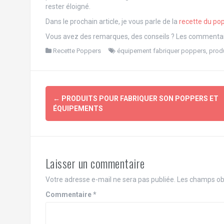
rester éloigné.
Dans le prochain article, je vous parle de la
recette du po
Vous avez des remarques, des conseils ? Les commentaire
Recette Poppers
équipement fabriquer poppers
,
produ
Navigation
←
PRODUITS POUR FABRIQUER SON POPPERS ET
d'article
ÉQUIPEMENTS
Laisser un commentaire
Votre adresse e-mail ne sera pas publiée.
Les champs obl
Commentaire
*