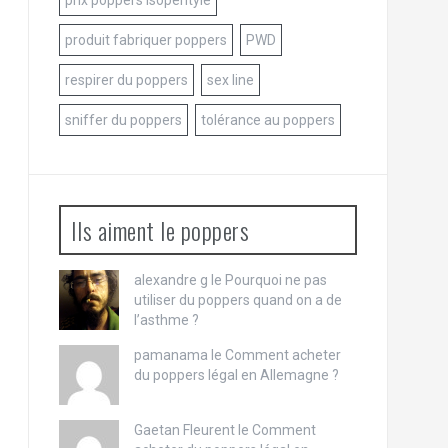
prix poppers isopentyle
produit fabriquer poppers
PWD
respirer du poppers
sex line
sniffer du poppers
tolérance au poppers
Ils aiment le poppers
alexandre g le
Pourquoi ne pas
utiliser du poppers quand on a de
l’asthme ?
pamanama le
Comment acheter
du poppers légal en Allemagne ?
Gaetan Fleurent le
Comment