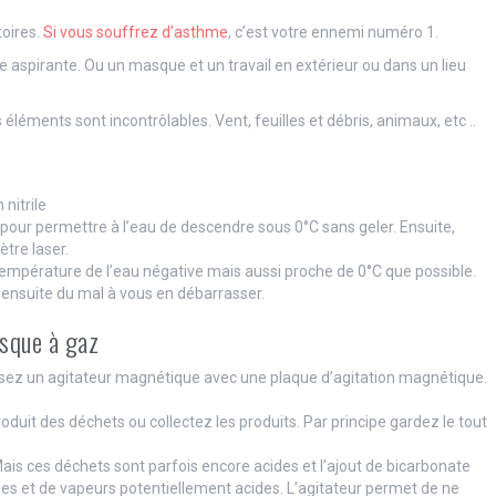
toires.
Si vous souffrez d’asthme
, c’est votre ennemi numéro 1.
e aspirante. Ou un masque et un travail en extérieur ou dans un lieu
s éléments sont incontrôlables. Vent, feuilles et débris, animaux, etc ..
nitrile
é pour permettre à l’eau de descendre sous 0°C sans geler. Ensuite,
tre laser.
 température de l’eau négative mais aussi proche de 0°C que possible.
ensuite du mal à vous en débarrasser.
asque à gaz
lisez un agitateur magnétique avec une plaque d’agitation magnétique.
oduit des déchets ou collectez les produits. Par principe gardez le tout
Mais ces déchets sont parfois encore acides et l’ajout de bicarbonate
lles et de vapeurs potentiellement acides. L’agitateur permet de ne