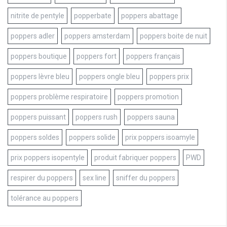
nitrite de pentyle
popperbate
poppers abattage
poppers adler
poppers amsterdam
poppers boite de nuit
poppers boutique
poppers fort
poppers français
poppers lèvre bleu
poppers ongle bleu
poppers prix
poppers problème respiratoire
poppers promotion
poppers puissant
poppers rush
poppers sauna
poppers soldes
poppers solide
prix poppers isoamyle
prix poppers isopentyle
produit fabriquer poppers
PWD
respirer du poppers
sex line
sniffer du poppers
tolérance au poppers