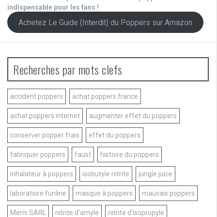
indispensable pour les fans !
Achetez Le Guide (Interdit) du Poppers sur Amazon
Recherches par mots clefs
accident poppers
achat poppers france
achat poppers internet
augmenter effet du poppers
conserver popper frais
effet du poppers
fabriquer poppers
faust
histoire du poppers
inhalateur à poppers
isobutyle nitrite
jungle juice
laboratoire funline
masque à poppers
mauvais poppers
Men's SARL
nitrite d'amyle
nitrite d'isopropyle