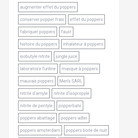
augmenter effet du poppers
conserver popper frais
effet du poppers
fabriquer poppers
faust
histoire du poppers
inhalateur à poppers
isobutyle nitrite
jungle juice
laboratoire funline
masque à poppers
mauvais poppers
Men's SARL
nitrite d'amyle
nitrite d'isopropyle
nitrite de pentyle
popperbate
poppers abattage
poppers adler
poppers amsterdam
poppers boite de nuit