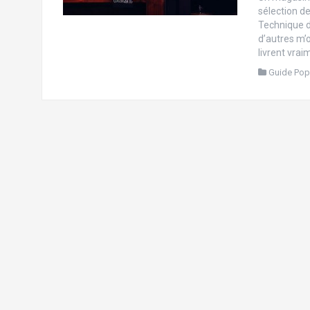
sélection de
Technique d
d’autres m’
livrent vraim
Guide Pop