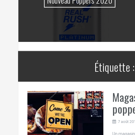
?
Nouveau Poppers 2020
Étiquette 
Magas
poppe
7 août 20
Un magasin p