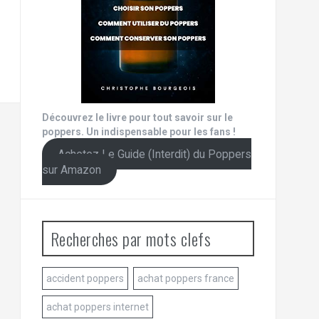
Découvrez le livre pour tout savoir sur le
poppers. Un indispensable pour les fans !
Achetez Le Guide (Interdit) du Poppers
sur Amazon
Recherches par mots clefs
accident poppers
achat poppers france
achat poppers internet