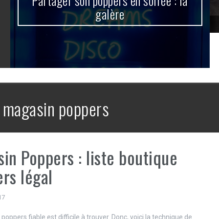
Partager son poppers en soirée : la
galère
:
magasin poppers
in Poppers : liste boutique
rs légal
17
oppers fiable est difficile à trouver. Donc, voici la technique de